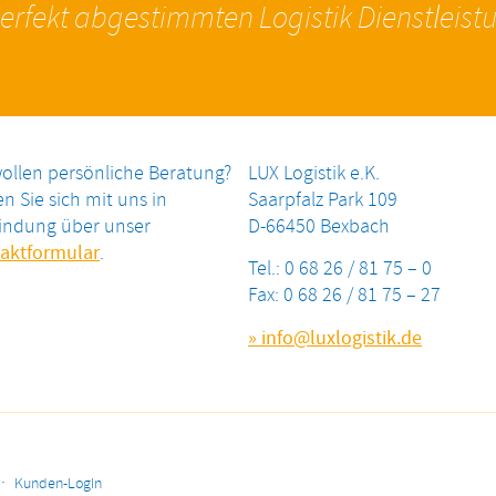
erfekt abgestimmten Logistik Dienstleist
wollen persönliche Beratung?
LUX Logistik e.K.
n Sie sich mit uns in
Saarpfalz Park 109
indung über unser
D-66450 Bexbach
aktformular
.
Tel.: 0 68 26 / 81 75 – 0
Fax: 0 68 26 / 81 75 – 27
» info@luxlogistik.de
·
Kunden-LogIn