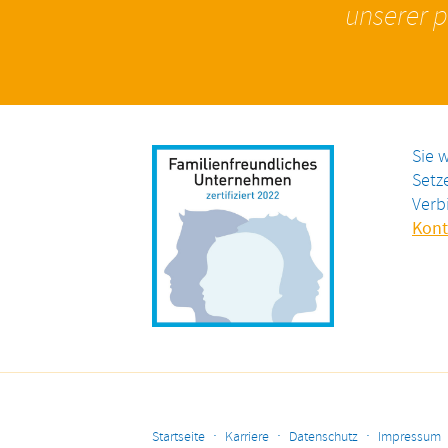
unserer p
Sie 
Setze
Verb
Kont
·
·
·
Startseite
Karriere
Datenschutz
Impressum