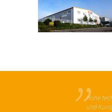
„
Hohe tech
und Kund