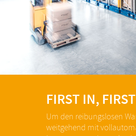
FIRST IN, FIR
Um den reibungslosen Ware
weitgehend mit vollautoma