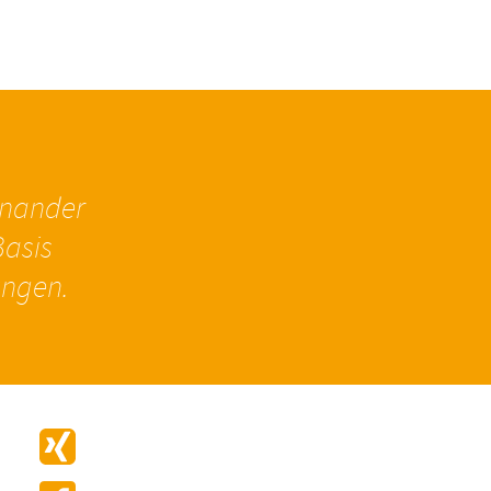
inander
asis
ungen.