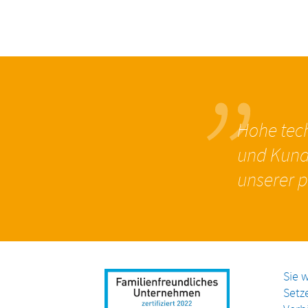
„
Hohe tech
und Kund
unserer p
Sie 
Setze